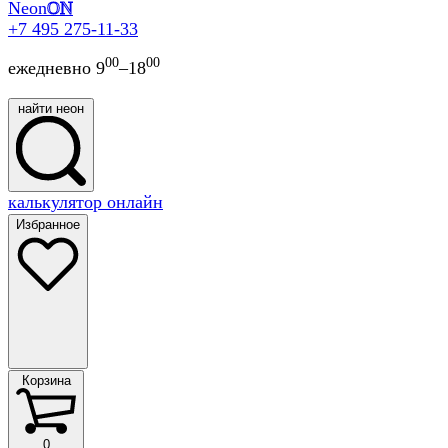
Neon
ON
+7 495 275-11-33
00
00
ежедневно 9
–18
найти неон
найти
калькулятор онлайн
неон
Избранное
Корзина
Корзина
0