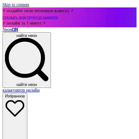
Skip to content
⚡ создайте свою неоновую вывеску ⚡
открыть конструктор вывесок
⚡ онлайн за 1 минут ⚡
Neon
ON
найти неон
найти неон
калькулятор онлайн
Избранное