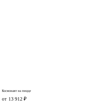
Космонавт на пицце
от
13 912
₽