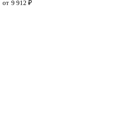
от
9 912
₽