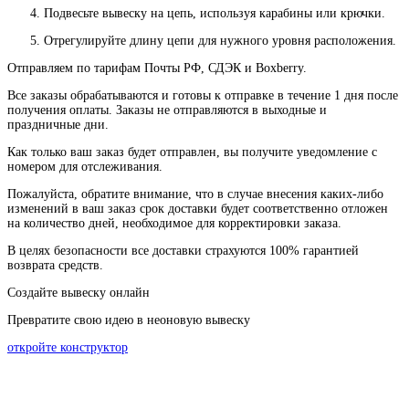
Подвесьте вывеску на цепь, используя карабины или крючки.
Отрегулируйте длину цепи для нужного уровня расположения.
Отправляем по тарифам Почты РФ, СДЭК и Boxberry.
Все
заказы
обрабатываются
и
готовы
к
отправке
в
течение
1
дня
после
получения
оплаты
.
Заказы
не
отправляются
в
выходные
и
праздничные
дни
.
Как
только
ваш
заказ
будет
отправлен
,
вы
получите
уведомление
с
номером
для
отслеживания
.
Пожалуйста
, обратите
внимание
,
что
в
случае
внесения каких-
либо
изменений
в
ваш
заказ
срок
доставки
будет
соответственно
отложен
на
количество
дней
,
необходимое
для
корректировки
заказа
.
В
целях
безопасности
все доставки страхуются 100% гарантией
возврата средств.
Создайте вывеску онлайн
Превратите свою идею в неоновую вывеску
откройте конструктор