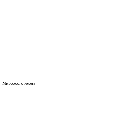
Мнооооого неона